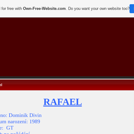
 for free with
Own-Free-Website.com
. Do you want your own website too?
el
RAFAEL
no: Dominik Divin
um narození: 1989
e: GT