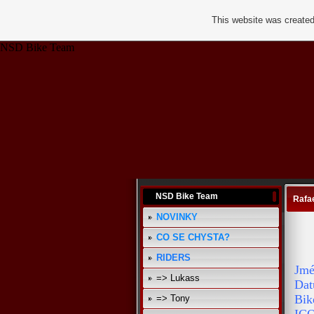
This website was created
NSD Bike Team
NSD Bike Team
Rafa
NOVINKY
CO SE CHYSTA?
RIDERS
Jmé
=> Lukass
Dat
Bik
=> Tony