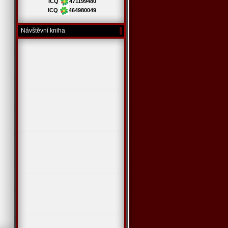
ICQ
471199480
ICQ
464980049
Návštěvní kniha