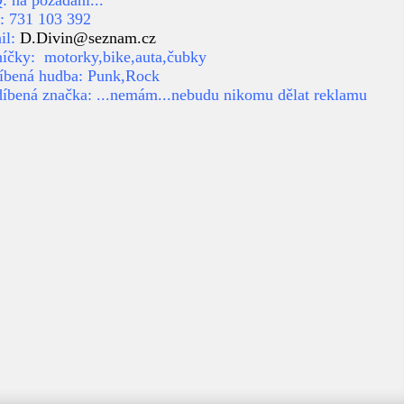
: na požádání...
.: 731 103 392
il:
D.Divin@seznam.cz
íčky: motorky,bike,auta,čubky
íbená hudba: Punk,Rock
íbená značka: ...nemám...nebudu nikomu dělat reklamu