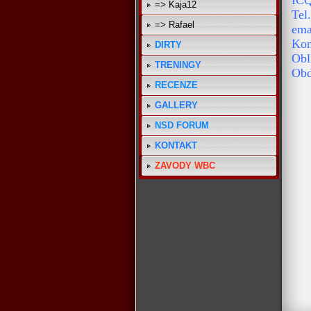
ICQ
=> Kaja12
Tel
=> Rafael
ema
Kon
DIRTY
Obl
TRENINGY
Obd
RECENZE
GALLERY
NSD FORUM
KONTAKT
ZAVODY WBC